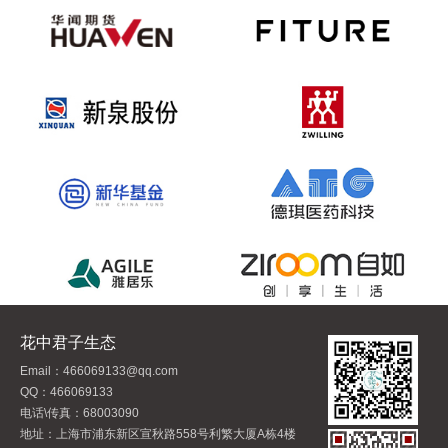
花中君子生态
Email：466069133@qq.com
QQ：466069133
电话\传真：68003090
地址：上海市浦东新区宣秋路558号利繁大厦A栋4楼